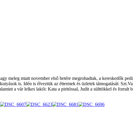
 nagy meleg miatt november első hetére megrohadtak, a kereskedők pedi
ri kutyások is. Idén is élveztük az éttermek és üzletek támogatását: Sz
mint a vár lelkes lakói: Kata a piritóssal, Judit a sülttökkel és forralt 