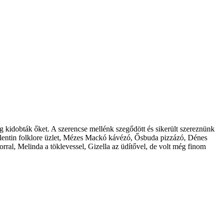
g kidobták őket. A szerencse mellénk szegődött és sikerült szereznünk
t.Valentin folklore üzlet, Mézes Mackó kávézó, Ősbuda pizzázó, Dénes
borral, Melinda a töklevessel, Gizella az üdítővel, de volt még finom