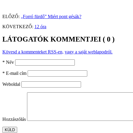
ELŐZŐ:
„Forró fürdő” Miért pont gésák?
KÖVETKEZŐ:
12 óra
LÁTOGATÓK KOMMENTJEI ( 0 )
Kövesd a kommenteket RSS-en,
vagy a saját weblapodról.
* Név
* E-mail cím
Weboldal
Hozzászólás
KÜLD