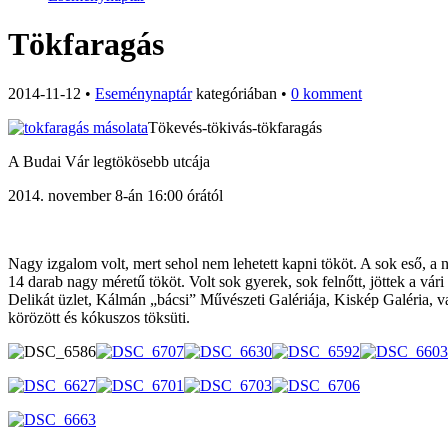
Tökfaragás
2014-11-12
•
Eseménynaptár
kategóriában
•
0
komment
Tökevés-tökivás-tökfaragás
A Budai Vár legtökösebb utcája
2014. november 8-án 16:00 órától
Nagy izgalom volt, mert sehol nem lehetett kapni tököt. A sok eső, a
14 darab nagy méretű tököt. Volt sok gyerek, sok felnőtt, jöttek a vá
Delikát üzlet, Kálmán „bácsi” Művészeti Galériája, Kiskép Galéria, vala
körözött és kókuszos töksüti.