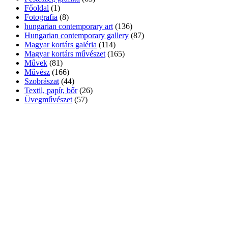
Főoldal
(1)
Fotografia
(8)
hungarian contemporary art
(136)
Hungarian contemporary gallery
(87)
Magyar kortárs galéria
(114)
Magyar kortárs művészet
(165)
Művek
(81)
Művész
(166)
Szobrászat
(44)
Textil, papír, bőr
(26)
Üvegművészet
(57)