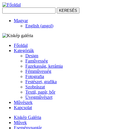
KERESÉS
Magyar
English
(
angol
)
Főoldal
Kategóriák
Design
Faművesség
Fazekasság, kerámia
Fémművesség
Fotografia
Festészet, grafika
Szobrászat
Textil, papír, bőr
Üvegművészet
Művészek
Kapcsolat
Kiskép Galéria
Művek
Eseménynaptár