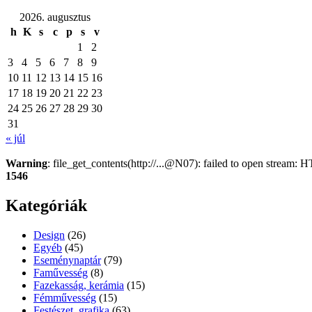
2026. augusztus
h
K
s
c
p
s
v
1
2
3
4
5
6
7
8
9
10
11
12
13
14
15
16
17
18
19
20
21
22
23
24
25
26
27
28
29
30
31
« júl
Warning
: file_get_contents(http://...@N07): failed to open stream
1546
Kategóriák
Design
(26)
Egyéb
(45)
Eseménynaptár
(79)
Faművesség
(8)
Fazekasság, kerámia
(15)
Fémművesség
(15)
Festészet, grafika
(63)